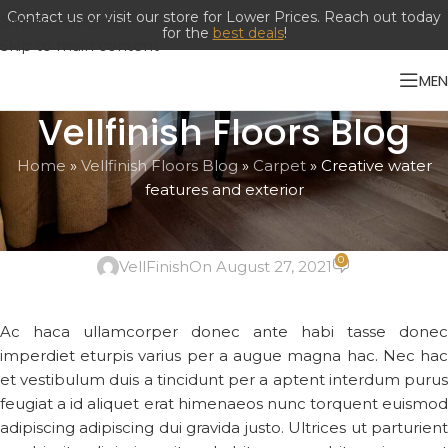
Skip to navigation
Skip to main content
ME
Vellfinish Floors Blog
Home
»
Vellfinish Floors Blog
»
Carpet
»
Creative water
features and exterior
CARPET
Creative water features and exterior
0
VellFinish
On August 27, 2021
Ac haca ullamcorper donec ante habi tasse donec
imperdiet eturpis varius per a augue magna hac. Nec hac
et vestibulum duis a tincidunt per a aptent interdum purus
feugiat a id aliquet erat himenaeos nunc torquent euismod
adipiscing adipiscing dui gravida justo. Ultrices ut parturient