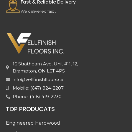
Fast & Reliable Delivery
We delivered fast .
16 Strathearn Ave, Unit #11, 12,
Brampton, ON L6T 4P5
info@vellfinishfloors.ca
Mobile: (647) 824-2207
Phone: (416) 419-2230
TOP PRODUCATS
Engineered Hardwood