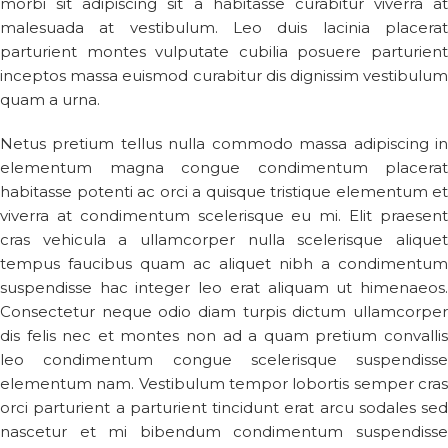
morbi sit adipiscing sit a habitasse curabitur viverra at
malesuada at vestibulum. Leo duis lacinia placerat
parturient montes vulputate cubilia posuere parturient
inceptos massa euismod curabitur dis dignissim vestibulum
quam a urna.
Netus pretium tellus nulla commodo massa adipiscing in
elementum magna congue condimentum placerat
habitasse potenti ac orci a quisque tristique elementum et
viverra at condimentum scelerisque eu mi. Elit praesent
cras vehicula a ullamcorper nulla scelerisque aliquet
tempus faucibus quam ac aliquet nibh a condimentum
suspendisse hac integer leo erat aliquam ut himenaeos.
Consectetur neque odio diam turpis dictum ullamcorper
dis felis nec et montes non ad a quam pretium convallis
leo condimentum congue scelerisque suspendisse
elementum nam. Vestibulum tempor lobortis semper cras
orci parturient a parturient tincidunt erat arcu sodales sed
nascetur et mi bibendum condimentum suspendisse